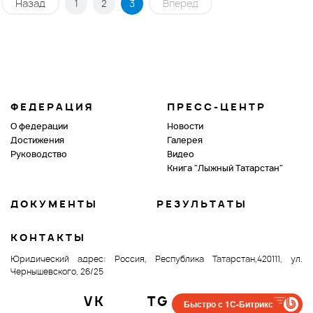
Назад
1
2
3
Вперед
ФЕДЕРАЦИЯ
ПРЕСС-ЦЕНТР
О федерации
Новости
Достижения
Галерея
Руководство
Видео
Книга "Лыжный Татарстан"
ДОКУМЕНТЫ
РЕЗУЛЬТАТЫ
КОНТАКТЫ
Юридический адрес: Россия, Республика Татарстан,420111, ул.
Чернышевского, 26/25
VK
TG
IN
Быстро с 1С-Битрикс