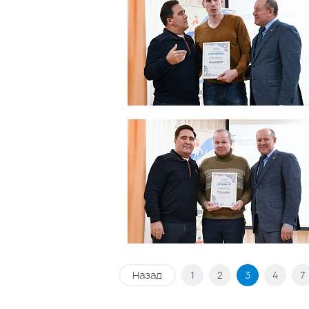
Назад
1
2
3
4
7