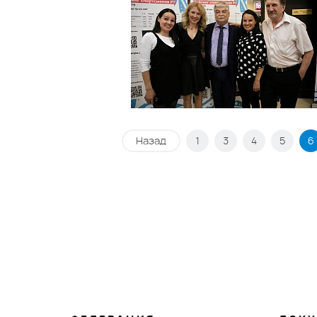
Назад
1
3
4
5
6