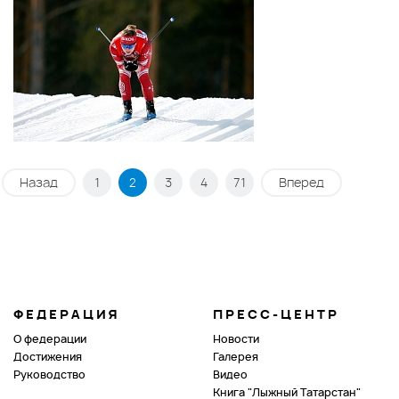
Назад
1
2
3
4
71
Вперед
ФЕДЕРАЦИЯ
ПРЕСС-ЦЕНТР
О федерации
Новости
Достижения
Галерея
Руководство
Видео
Книга "Лыжный Татарстан"