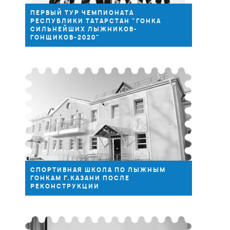
ПЕРВЫЙ ТУР ЧЕМПИОНАТА
РЕСПУБЛИКИ ТАТАРСТАН "ГОНКА
СИЛЬНЕЙШИХ ЛЫЖНИКОВ-
ГОНЩИКОВ-2020"
СПОРТИВНАЯ ШКОЛА ПО ЛЫЖНЫМ
ГОНКАМ Г.КАЗАНИ ПОСЛЕ
РЕКОНСТРУКЦИИ