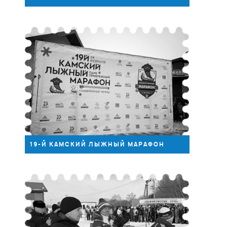
19-Й КАМСКИЙ ЛЫЖНЫЙ МАРАФОН